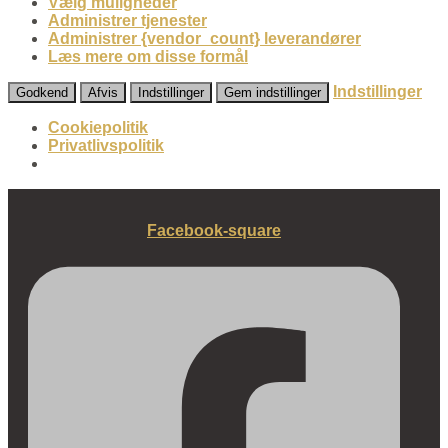
Vælg muligheder
Administrer tjenester
Administrer {vendor_count} leverandører
Læs mere om disse formål
Indstillinger
Godkend
Afvis
Indstillinger
Gem indstillinger
Cookiepolitik
Privatlivspolitik
Fortsæt
til
Facebook-square
indhold