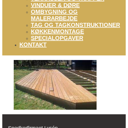
VINDUER & DØRE
OMBYGNING OG
MALERARBEJDE
TAG OG TAGKONSTRUKTIONER
KØKKENMONTAGE
SPECIALOPGAVER
KONTAKT