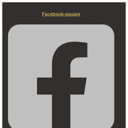
Fortsæt
til
Facebook-square
indhold