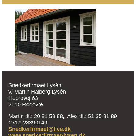
Snedkerfirmaet Lysén
v/ Martin Halberg Lysén
Hobrovej 63
2610 Rødovre
Martin tlf.: 20 81 59 88, Alex tlf.: 51 35 81 89
CVR: 28390149
Snedkerfirmaet@live.dk
www.snedkerfirmaet-lysen.dk