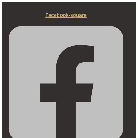
Fortsæt
til
Facebook-square
indhold