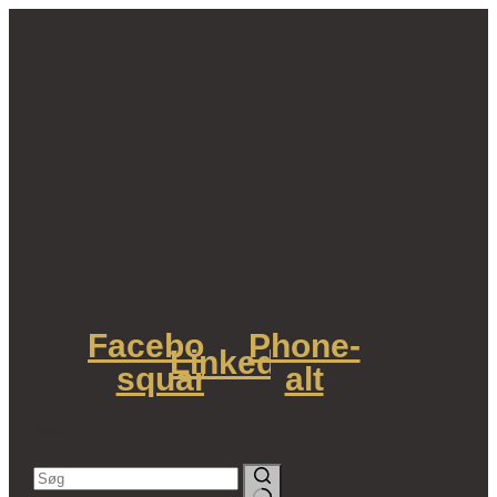
Fortsæt
til
indhold
Facebook-
Phone-
Linkedin
square
alt
Søg