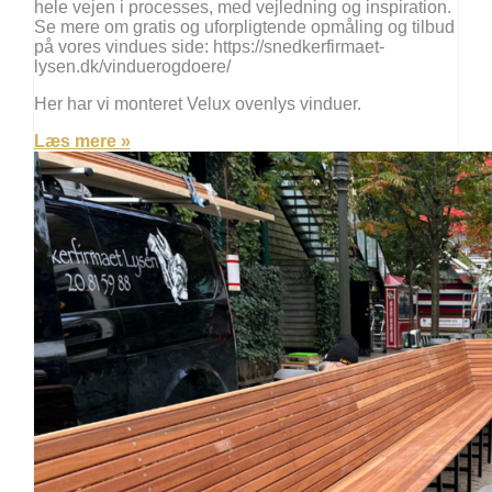
hele vejen i processes, med vejledning og inspiration.
Se mere om gratis og uforpligtende opmåling og tilbud
på vores vindues side: https://snedkerfirmaet-
lysen.dk/vinduerogdoere/
Her har vi monteret Velux ovenlys vinduer.
Læs mere »