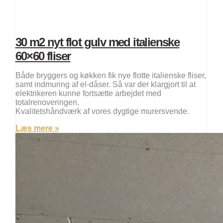
30 m2 nyt flot gulv med italienske
60×60 fliser
Både bryggers og køkken fik nye flotte italienske fliser,
samt indmuring af el-dåser. Så var der klargjort til at
elektrikeren kunne fortsætte arbejdet med
totalrenoveringen.
Kvalitetshåndværk af vores dygtige murersvende.
Læs mere »