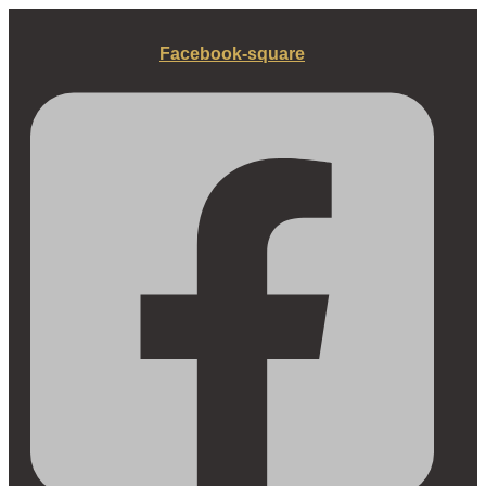
Fortsæt
til
Facebook-square
indhold