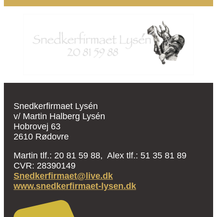
Snedkerfirmaet Lysén
v/ Martin Halberg Lysén
Hobrovej 63
2610 Rødovre
Martin tlf.: 20 81 59 88, Alex tlf.: 51 35 81 89
CVR: 28390149
Snedkerfirmaet@live.dk
www.snedkerfirmaet-lysen.dk