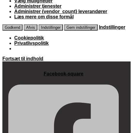
Vælg muligheder
Administrer tjenester
Administrer {vendor_count} leverandører
Læs mere om disse formål
Indstillinger
Godkend
Afvis
Indstillinger
Gem indstillinger
Cookiepolitik
Privatlivspolitik
Fortsæt til indhold
Facebook-square