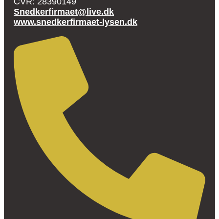
CVR: 28390149
Snedkerfirmaet@live.dk
www.snedkerfirmaet-lysen.dk