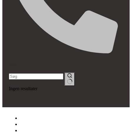
Søg
Ingen resultater
SNEDKERFIRMAET LYSÉN
OM OS
VINDUER & DØRE