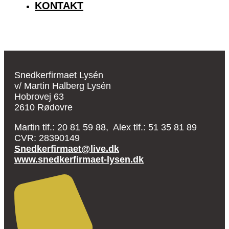
KONTAKT
Snedkerfirmaet Lysén
v/ Martin Halberg Lysén
Hobrovej 63
2610 Rødovre
Martin tlf.: 20 81 59 88, Alex tlf.: 51 35 81 89
CVR: 28390149
Snedkerfirmaet@live.dk
www.snedkerfirmaet-lysen.dk