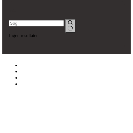
Søg
Ingen resultater
SNEDKERFIRMAET LYSÉN
OM OS
VINDUER & DØRE
BYGGESAGER