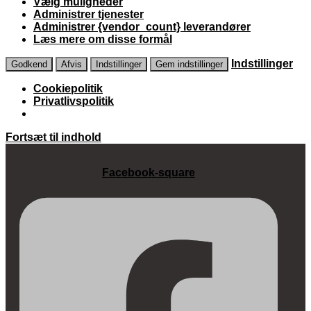
Vælg muligheder
Administrer tjenester
Administrer {vendor_count} leverandører
Læs mere om disse formål
Indstillinger
Godkend
Afvis
Indstillinger
Gem indstillinger
Cookiepolitik
Privatlivspolitik
Fortsæt til indhold
Facebook-square