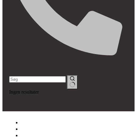
Søg
Ingen resultater
SNEDKERFIRMAET LYSÉN
OM OS
VINDUER & DØRE