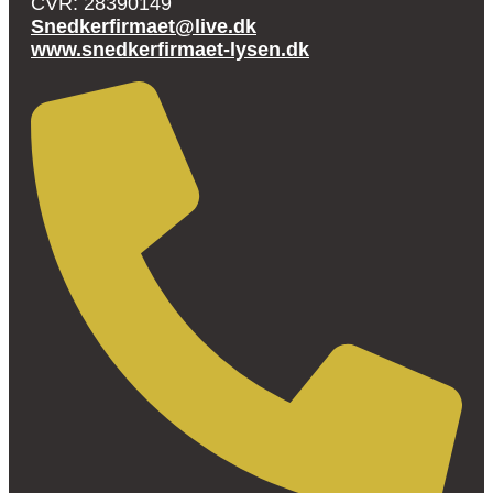
CVR: 28390149
Snedkerfirmaet@live.dk
www.snedkerfirmaet-lysen.dk