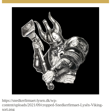
https://snedkerfirmaet-lysen.dk/wp-
content/uploads/2021/09/cropped-Snedkerfirmaet-Lysén-Viking-
sort.png