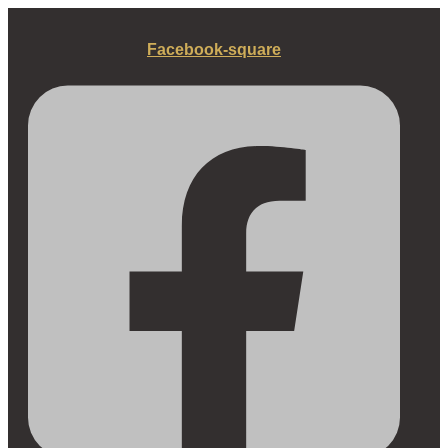
Fortsæt
til
Facebook-square
indhold