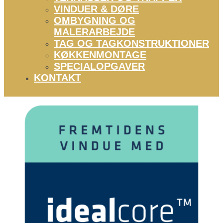
VINDUER & DØRE
OMBYGNING OG
MALERARBEJDE
TAG OG TAGKONSTRUKTIONER
KØKKENMONTAGE
SPECIALOPGAVER
KONTAKT