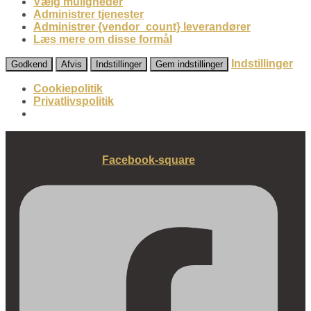
Vælg muligheder
Administrer tjenester
Administrer {vendor_count} leverandører
Læs mere om disse formål
Indstillinger
Godkend
Afvis
Indstillinger
Gem indstillinger
Cookiepolitik
Privatlivspolitik
Fortsæt
til
Facebook-square
indhold