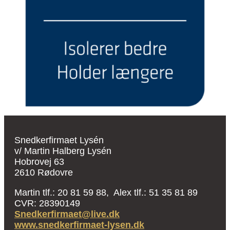
Snedkerfirmaet Lysén
v/ Martin Halberg Lysén
Hobrovej 63
2610 Rødovre
Martin tlf.: 20 81 59 88, Alex tlf.: 51 35 81 89
CVR: 28390149
Snedkerfirmaet@live.dk
www.snedkerfirmaet-lysen.dk