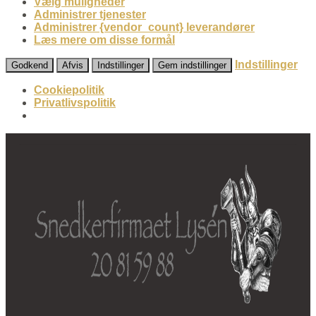
Vælg muligheder
Administrer tjenester
Administrer {vendor_count} leverandører
Læs mere om disse formål
Indstillinger
Godkend
Afvis
Indstillinger
Gem indstillinger
Cookiepolitik
Privatlivspolitik
Fortsæt
til
indhold