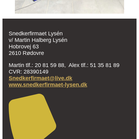
Snedkerfirmaet Lysén
v/ Martin Halberg Lysén
Hobrovej 63
2610 Rødovre
Martin tlf.: 20 81 59 88, Alex tlf.: 51 35 81 89
CVR: 28390149
Snedkerfirmaet@live.dk
www.snedkerfirmaet-lysen.dk