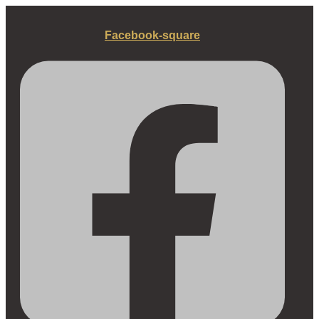
Fortsæt
til
Facebook-square
indhold