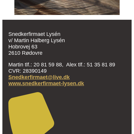
Snedkerfirmaet Lysén
v/ Martin Halberg Lysén
Hobrovej 63
2610 Rødovre
Martin tlf.: 20 81 59 88, Alex tlf.: 51 35 81 89
CVR: 28390149
Snedkerfirmaet@live.dk
www.snedkerfirmaet-lysen.dk