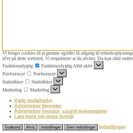
Vi bruger cookies til at gemme og/eller få adgang til enhedsoplysninge
id'er på dette websted. Vi respekterer at du afviser. Du kan altid ombe
Funktionsdygtig
Funktionsdygtig
Altid aktiv
Præferencer
Præferencer
Statistikker
Statistikker
Marketing
Marketing
Vælg muligheder
Administrer tjenester
Administrer {vendor_count} leverandører
Læs mere om disse formål
Indstillinger
Godkend
Afvis
Indstillinger
Gem indstillinger