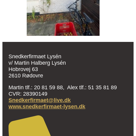
Snedkerfirmaet Lysén
v/ Martin Halberg Lysén
Hobrovej 63
2610 Rødovre
Martin tlf.: 20 81 59 88, Alex tlf.: 51 35 81 89
CVR: 28390149
Snedkerfirmaet@live.dk
www.snedkerfirmaet-lysen.dk