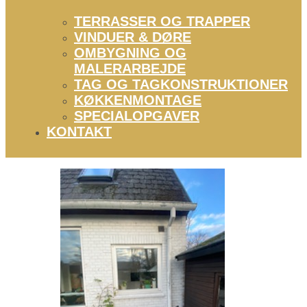
TERRASSER OG TRAPPER
VINDUER & DØRE
OMBYGNING OG
MALERARBEJDE
TAG OG TAGKONSTRUKTIONER
KØKKENMONTAGE
SPECIALOPGAVER
KONTAKT