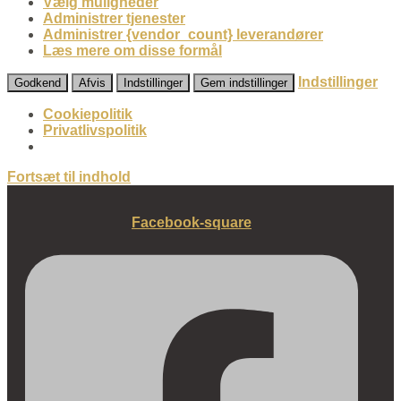
Vælg muligheder
Administrer tjenester
Administrer {vendor_count} leverandører
Læs mere om disse formål
Indstillinger
Godkend
Afvis
Indstillinger
Gem indstillinger
Cookiepolitik
Privatlivspolitik
Fortsæt til indhold
Facebook-square