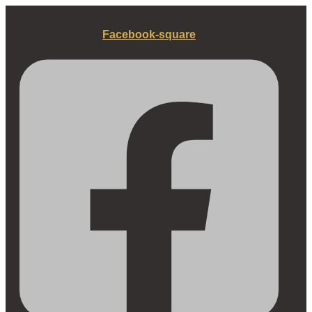
Fortsæt
til
Facebook-square
indhold