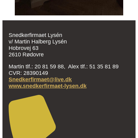
Snedkerfirmaet Lysén
v/ Martin Halberg Lysén
Hobrovej 63
2610 Rødovre
Martin tlf.: 20 81 59 88, Alex tlf.: 51 35 81 89
CVR: 28390149
Snedkerfirmaet@live.dk
www.snedkerfirmaet-lysen.dk