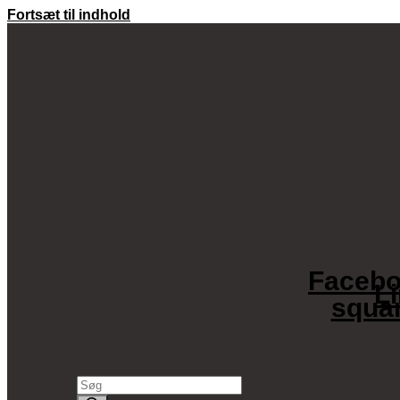
Fortsæt til indhold
Facebo
L
squa
Søg