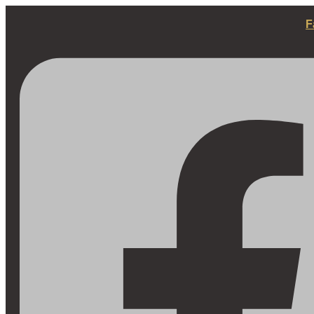
Fortsæt
til
F
indhold