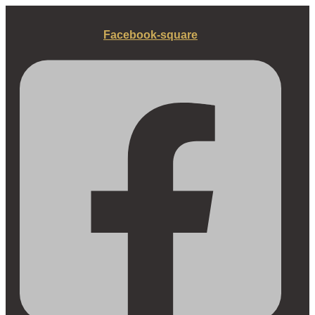
Fortsæt
til
Facebook-square
indhold