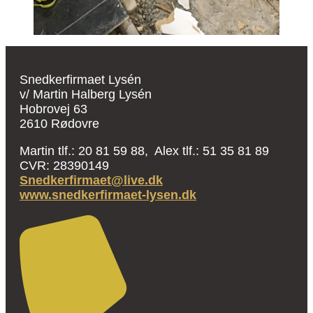
Snedkerfirmaet Lysén
v/ Martin Halberg Lysén
Hobrovej 63
2610 Rødovre
Martin tlf.: 20 81 59 88, Alex tlf.: 51 35 81 89
CVR: 28390149
Snedkerfirmaet@live.dk
www.snedkerfirmaet-lysen.dk