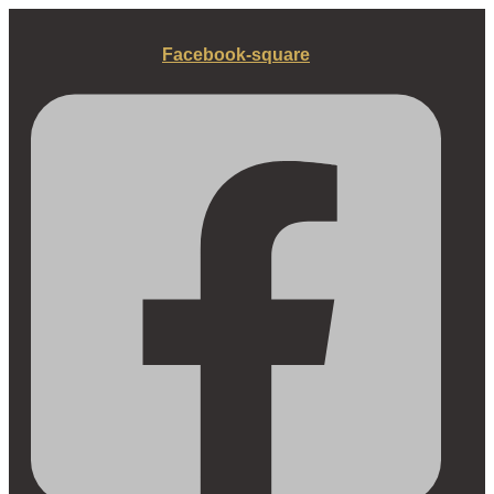
Fortsæt
til
Facebook-square
indhold