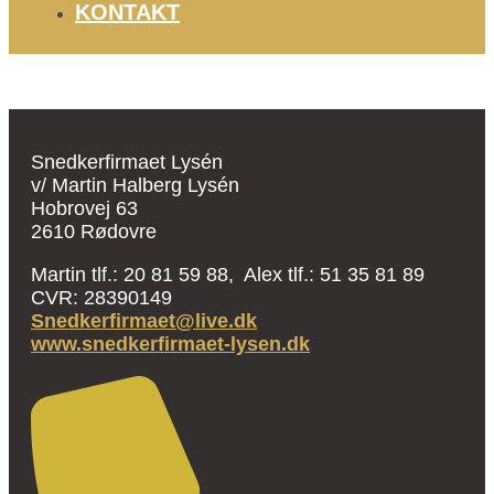
KONTAKT
Snedkerfirmaet Lysén
v/ Martin Halberg Lysén
Hobrovej 63
2610 Rødovre
Martin tlf.: 20 81 59 88, Alex tlf.: 51 35 81 89
CVR: 28390149
Snedkerfirmaet@live.dk
www.snedkerfirmaet-lysen.dk