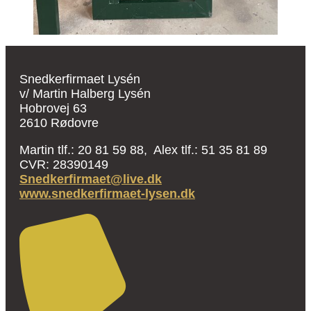
Snedkerfirmaet Lysén
v/ Martin Halberg Lysén
Hobrovej 63
2610 Rødovre
Martin tlf.: 20 81 59 88, Alex tlf.: 51 35 81 89
CVR: 28390149
Snedkerfirmaet@live.dk
www.snedkerfirmaet-lysen.dk