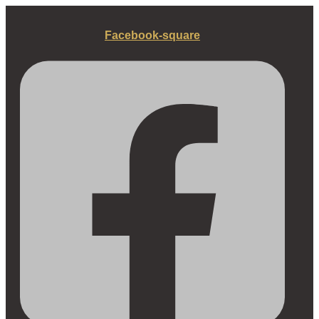
Fortsæt
til
Facebook-square
indhold