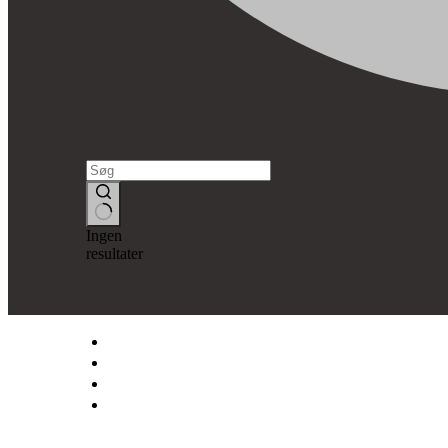
Søg
Ingen
resultater
SNEDKERFIRMAET LYSÉN
OM OS
VINDUER & DØRE
BYGGESAGER