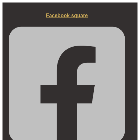
Fortsæt
til
Facebook-square
indhold