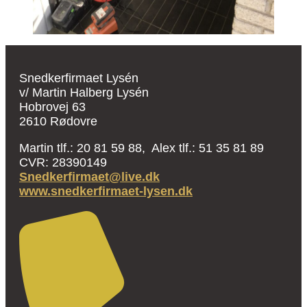
Snedkerfirmaet Lysén
v/ Martin Halberg Lysén
Hobrovej 63
2610 Rødovre
Martin tlf.: 20 81 59 88, Alex tlf.: 51 35 81 89
CVR: 28390149
Snedkerfirmaet@live.dk
www.snedkerfirmaet-lysen.dk