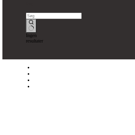
Søg
Ingen
resultater
SNEDKERFIRMAET LYSÉN
OM OS
VINDUER & DØRE
BYGGESAGER