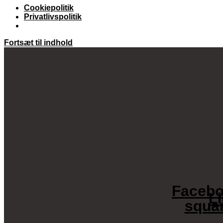
Cookiepolitik
Privatlivspolitik
Fortsæt til indhold
Facebo
L
squa