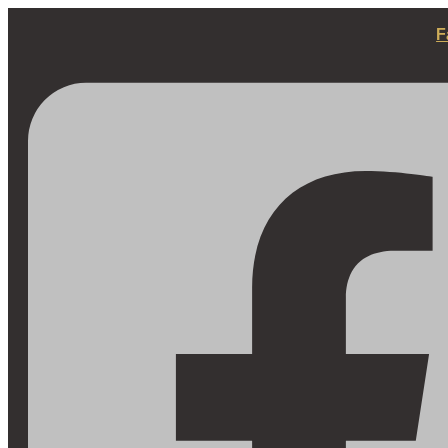
Fortsæt
til
F
indhold