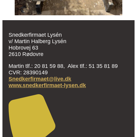
Snedkerfirmaet Lysén
v/ Martin Halberg Lysén
Hobrovej 63
2610 Rødovre
Martin tlf.: 20 81 59 88, Alex tlf.: 51 35 81 89
CVR: 28390149
Snedkerfirmaet@live.dk
www.snedkerfirmaet-lysen.dk