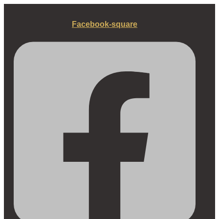
Fortsæt
til
Facebook-square
indhold