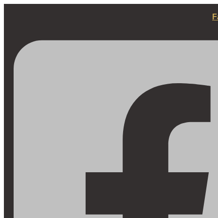
Fortsæt
til
F
indhold