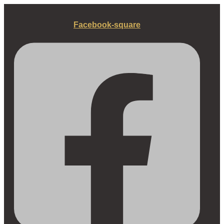
Fortsæt
til
Facebook-square
indhold