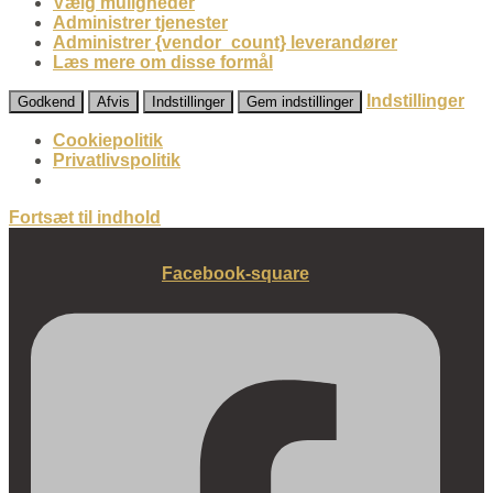
Vælg muligheder
Administrer tjenester
Administrer {vendor_count} leverandører
Læs mere om disse formål
Indstillinger
Godkend
Afvis
Indstillinger
Gem indstillinger
Cookiepolitik
Privatlivspolitik
Fortsæt til indhold
Facebook-square