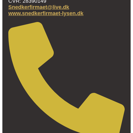
CVR: 28390149
Snedkerfirmaet@live.dk
www.snedkerfirmaet-lysen.dk