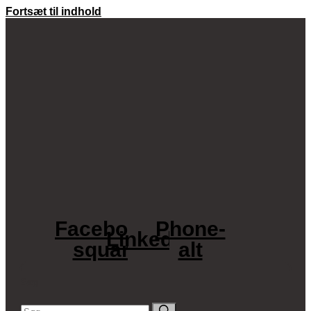
Fortsæt til indhold
Facebook-
Phone-
Linkedin
square
alt
Søg