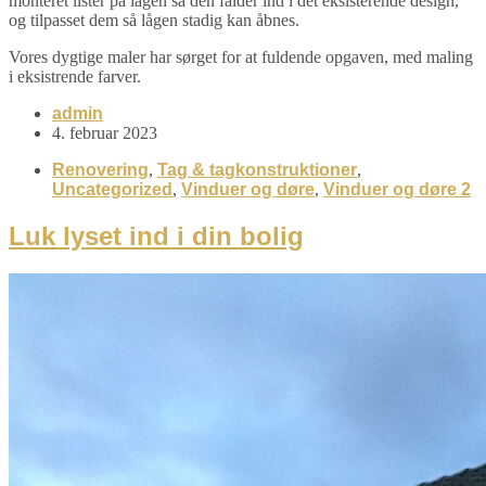
monteret lister på lågen så den falder ind i det eksisterende design,
og tilpasset dem så lågen stadig kan åbnes.
Vores dygtige maler har sørget for at fuldende opgaven, med maling
i eksistrende farver.
admin
4. februar 2023
Renovering
,
Tag & tagkonstruktioner
,
Uncategorized
,
Vinduer og døre
,
Vinduer og døre 2
Luk lyset ind i din bolig