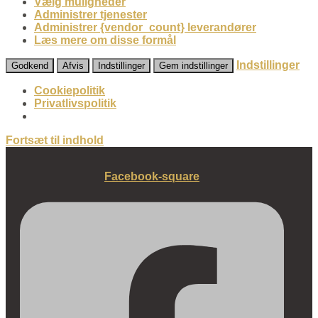
Vælg muligheder
Administrer tjenester
Administrer {vendor_count} leverandører
Læs mere om disse formål
Indstillinger
Godkend
Afvis
Indstillinger
Gem indstillinger
Cookiepolitik
Privatlivspolitik
Fortsæt til indhold
Facebook-square