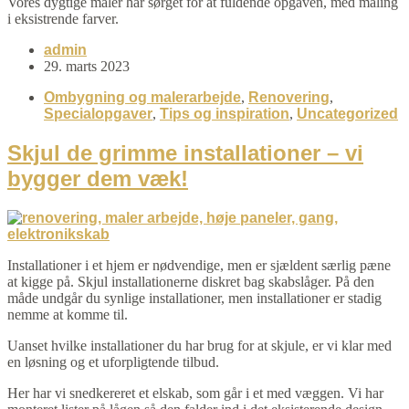
Vores dygtige maler har sørget for at fuldende opgaven, med maling
i eksistrende farver.
admin
29. marts 2023
Ombygning og malerarbejde
,
Renovering
,
Specialopgaver
,
Tips og inspiration
,
Uncategorized
Skjul de grimme installationer – vi
bygger dem væk!
Installationer i et hjem er nødvendige, men er sjældent særlig pæne
at kigge på. Skjul installationerne diskret bag skabslåger. På den
måde undgår du synlige installationer, men installationer er stadig
nemme at komme til.
Uanset hvilke installationer du har brug for at skjule, er vi klar med
en løsning og et uforpligtende tilbud.
Her har vi snedkereret et elskab, som går i et med væggen. Vi har