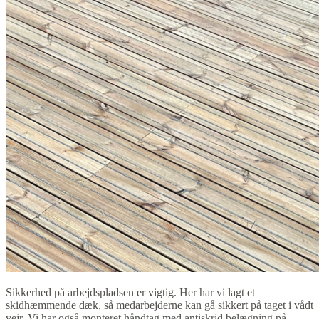
Sikkerhed på arbejdspladsen er vigtig. Her har vi lagt et
skidhæmmende dæk, så medarbejderne kan gå sikkert på taget i vådt
vejr. Vi har også monteret håndtag med antiskrid belægning på