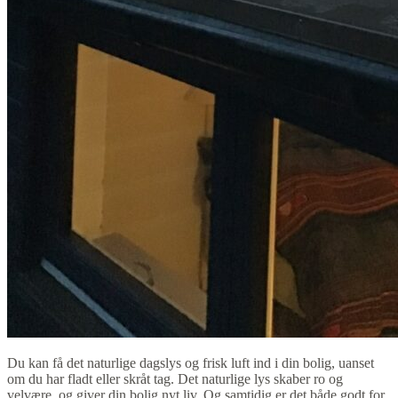
Du kan få det naturlige dagslys og frisk luft ind i din bolig, uanset
om du har fladt eller skråt tag. Det naturlige lys skaber ro og
velvære, og giver din bolig nyt liv. Og samtidig er det både godt for