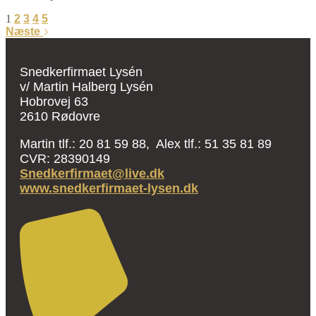
1
2
3
4
5
Næste
Snedkerfirmaet Lysén
v/ Martin Halberg Lysén
Hobrovej 63
2610 Rødovre
Martin tlf.: 20 81 59 88, Alex tlf.: 51 35 81 89
CVR: 28390149
Snedkerfirmaet@live.dk
www.snedkerfirmaet-lysen.dk