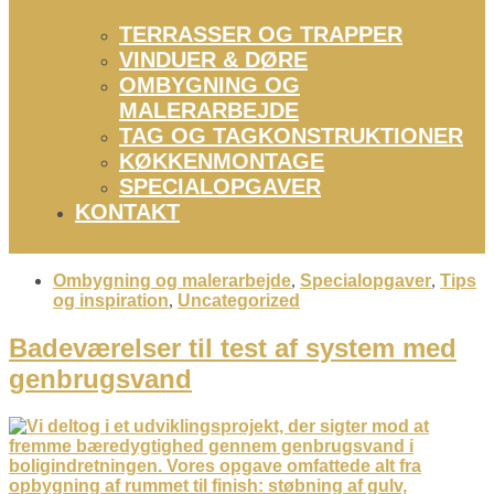
TERRASSER OG TRAPPER
VINDUER & DØRE
OMBYGNING OG
MALERARBEJDE
TAG OG TAGKONSTRUKTIONER
KØKKENMONTAGE
SPECIALOPGAVER
KONTAKT
Ombygning og malerarbejde
,
Specialopgaver
,
Tips
og inspiration
,
Uncategorized
Badeværelser til test af system med
genbrugsvand​