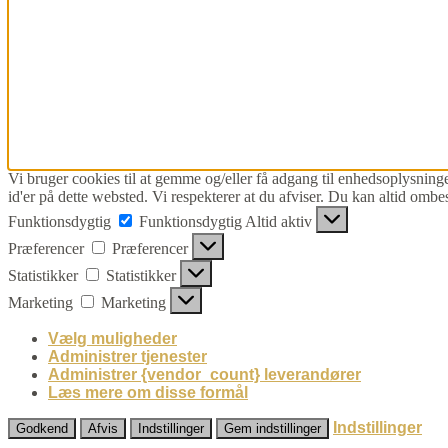
Vi bruger cookies til at gemme og/eller få adgang til enhedsoplysninge
id'er på dette websted. Vi respekterer at du afviser. Du kan altid ombe
Funktionsdygtig
Funktionsdygtig
Altid aktiv
Præferencer
Præferencer
Statistikker
Statistikker
Marketing
Marketing
Vælg muligheder
Administrer tjenester
Administrer {vendor_count} leverandører
Læs mere om disse formål
Indstillinger
Godkend
Afvis
Indstillinger
Gem indstillinger