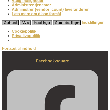
Vælg muligheder
Administrer tjenester
Administrer {vendor_count} leverandører
Læs mere om disse formål
Indstillinger
Godkend
Afvis
Indstillinger
Gem indstillinger
Cookiepolitik
Privatlivspolitik
Fortsæt til indhold
Facebook-square