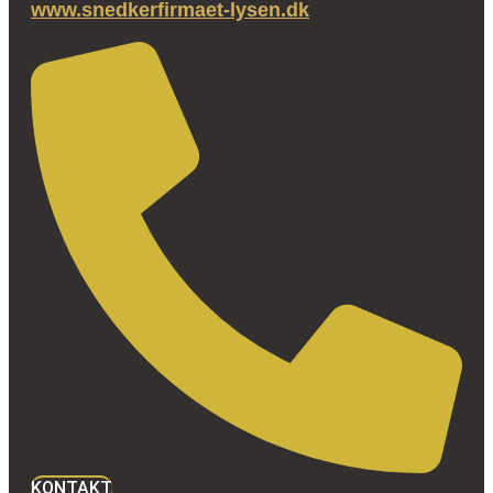
www.snedkerfirmaet-lysen.dk
KONTAKT