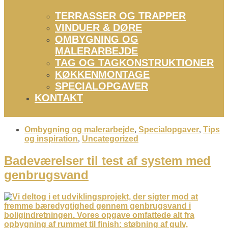
TERRASSER OG TRAPPER
VINDUER & DØRE
OMBYGNING OG
MALERARBEJDE
TAG OG TAGKONSTRUKTIONER
KØKKENMONTAGE
SPECIALOPGAVER
KONTAKT
Ombygning og malerarbejde
,
Specialopgaver
,
Tips
og inspiration
,
Uncategorized
Badeværelser til test af system med
genbrugsvand​