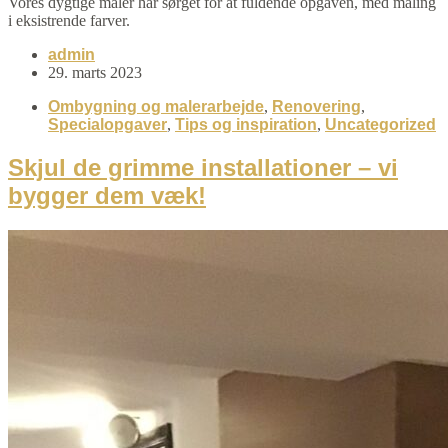
Vores dygtige maler har sørget for at fuldende opgaven, med maling
i eksistrende farver.
admin
29. marts 2023
Ombygning og malerarbejde
,
Renovering
,
Specialopgaver
,
Tips og inspiration
,
Uncategorized
Skjul de grimme installationer – vi
bygger dem væk!