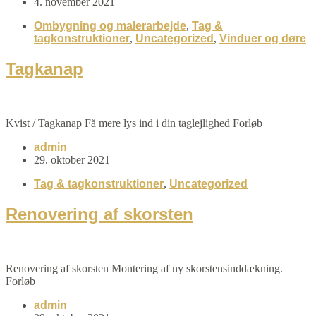
4. november 2021
Ombygning og malerarbejde
,
Tag &
tagkonstruktioner
,
Uncategorized
,
Vinduer og døre
Tagkanap
Kvist / Tagkanap Få mere lys ind i din taglejlighed Forløb
admin
29. oktober 2021
Tag & tagkonstruktioner
,
Uncategorized
Renovering af skorsten
Renovering af skorsten Montering af ny skorstensinddækning.
Forløb
admin