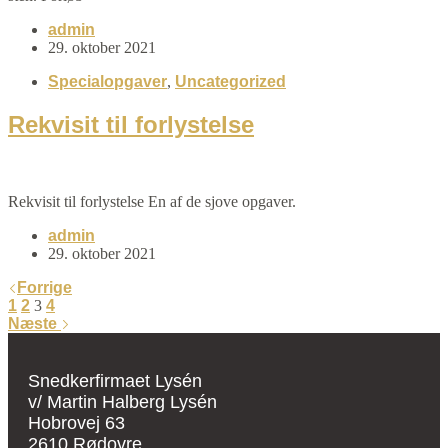
admin
29. oktober 2021
Specialopgaver
,
Uncategorized
Rekvisit til forlystelse
Rekvisit til forlystelse En af de sjove opgaver.
admin
29. oktober 2021
Forrige
1
2
3
4
Næste
Snedkerfirmaet Lysén
v/ Martin Halberg Lysén
Hobrovej 63
2610 Rødovre